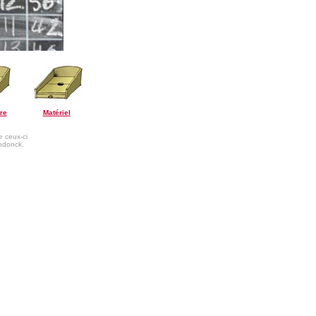
re
Matériel
e ceux-ci
endonck.