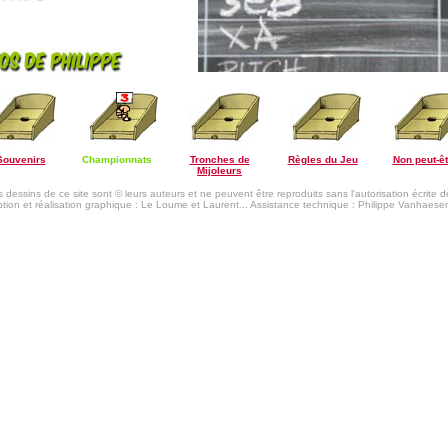
Souvenirs
Championnats
Tronches de
Règles du Jeu
Non peut-êt
Mijoleurs
s dessins de ce site sont © leurs auteurs et ne peuvent être reproduits sans l'autorisation écrite d
ion et réalisation graphique : Le Loume et Laurent... Assistance technique : Philippe Vanhaes